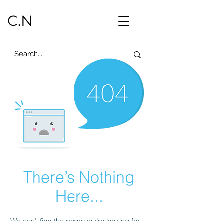
C.N
There’s Nothing
Here...
We can’t find the page you’re looking for.