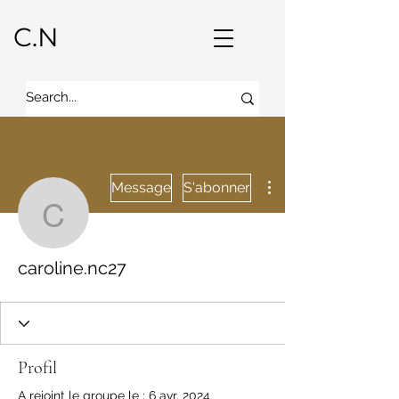
C.N
Plus d'actions
Message
S'abonner
caroline.nc27
caroline.nc27
Profil
A rejoint le groupe le : 6 avr. 2024