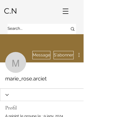
C.N
Plus d'actions
Message
S'abonner
marie_rose.arciet
marie_rose.arciet
Profil
A rejoint le groupe le : 9 janv. 2024